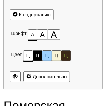
К содержанию
А
Шрифт
А
А
Цвет
Ц
Ц
Ц
Ц
Ц
Дополнительно
Поморская