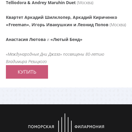
T
elliodora & Andrey Maruhin Duet
(Москва)
Квартет Аркадий Шилклопер, Аркадий Кириченко
«Freeman», Игорь Иванушкин и Леонид Попов
(Москва)
Анастасия Лютова
и
«Лютый Бенд»
«Международные Дни Джаза» посвящены 80-летию
Владимира Резицкого
КУПИТЬ