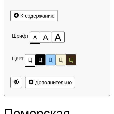
К содержанию
А
Шрифт
А
А
Цвет
Ц
Ц
Ц
Ц
Ц
Дополнительно
Поморская