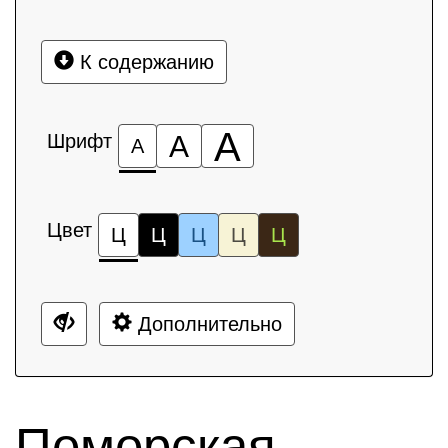
К содержанию
А
Шрифт
А
А
Цвет
Ц
Ц
Ц
Ц
Ц
Дополнительно
Поморская