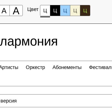
А
А
Цвет
Ц
Ц
Ц
Ц
Ц
илармония
Артисты
Оркестр
Абонементы
Фестивал
 версия