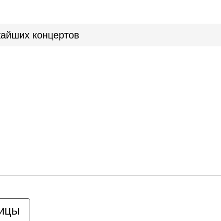
айших концертов
ницы