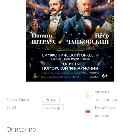
Артисты
27 декабря в
Вокал
филармонии
19:00
Оркестр
Российские
артисты
Описание