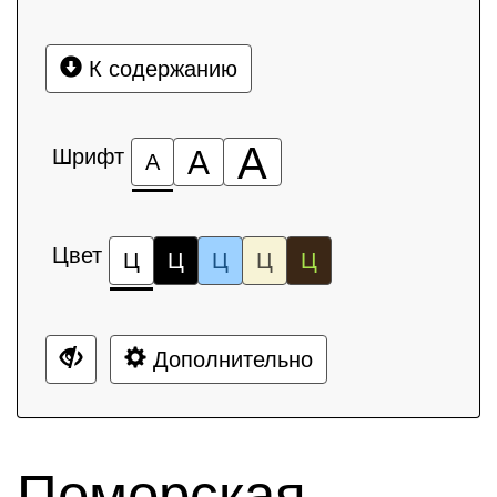
К содержанию
А
Шрифт
А
А
Цвет
Ц
Ц
Ц
Ц
Ц
Дополнительно
Поморская