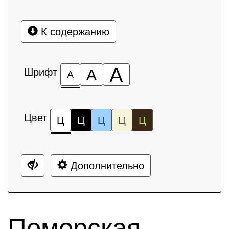
К содержанию
А
Шрифт
А
А
Цвет
Ц
Ц
Ц
Ц
Ц
Дополнительно
Поморская