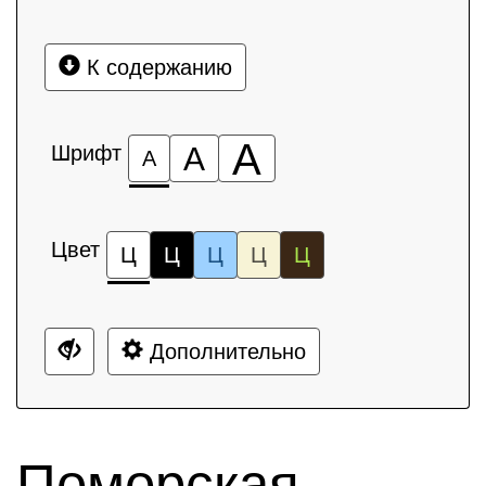
К содержанию
А
Шрифт
А
А
Цвет
Ц
Ц
Ц
Ц
Ц
Дополнительно
Поморская