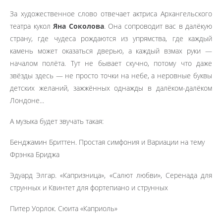
За художественное слово отвечает актриса Архангельского
театра кукол
Яна Соколова
. Она сопроводит вас в далёкую
страну, где чудеса рождаются из упрямства, где каждый
камень может оказаться дверью, а каждый взмах руки —
началом полёта. Тут не бывает скучно, потому что даже
звёзды здесь — не просто точки на небе, а неровные буквы
детских желаний, зажжённых однажды в далёком-далёком
Лондоне...
А музыка будет звучать такая:
Бенджамин Бриттен. Простая симфония и Вариации на тему
Фрэнка Бриджа
Эдуард Элгар. «Капризница», «Салют любви», Серенада для
струнных и Квинтет для фортепиано и струнных
Питер Уорлок. Сюита «Каприоль»