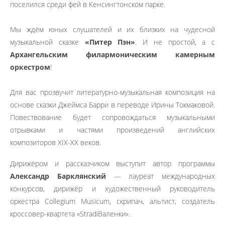
поселился среди фей в Кенсингтонском парке.
Мы ждём юных слушателей и их близких на чудесной
музыкальной сказке
«Питер Пэн»
. И не простой, а с
Архангельским филармоническим камерным
оркестром
!
Для вас прозвучит литературно-музыкальная композиция на
основе сказки Джеймса Барри в переводе Ирины Токмаковой.
Повествование будет сопровождаться музыкальными
отрывками и частями произведений английских
композиторов XIX-XX веков.
Дирижёром и рассказчиком выступит автор программы
Александр Барклянский
— лауреат международных
конкурсов, дирижёр и художественный руководитель
оркестра Collegium Musicum, скрипач, альтист, создатель
кроссовер-квартета «StradiВаленки».