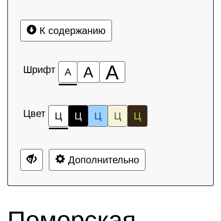
К содержанию
А
Шрифт
А
А
Цвет
Ц
Ц
Ц
Ц
Ц
Дополнительно
Поморская