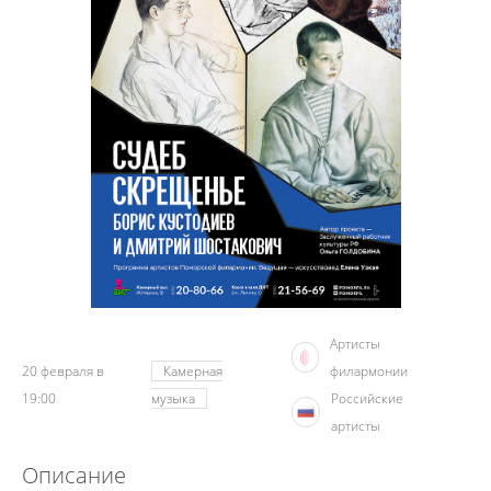
Артисты
20 февраля в
Камерная
филармонии
19:00
музыка
Российские
артисты
Описание