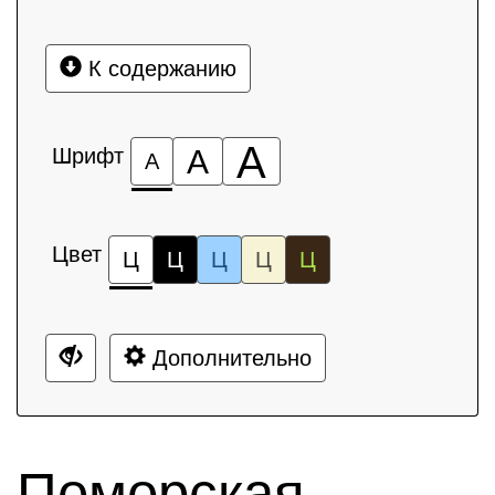
К содержанию
А
Шрифт
А
А
Цвет
Ц
Ц
Ц
Ц
Ц
Дополнительно
Поморская