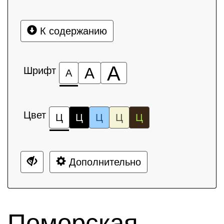
К содержанию
А
Шрифт
А
А
Цвет
Ц
Ц
Ц
Ц
Ц
Дополнительно
Поморская