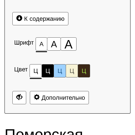
К содержанию
А
Шрифт
А
А
Цвет
Ц
Ц
Ц
Ц
Ц
Дополнительно
Поморская