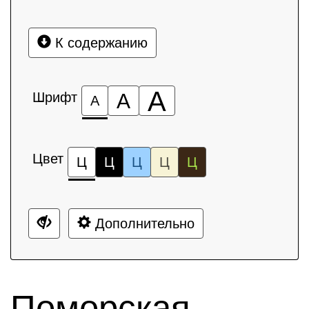
К содержанию
А
Шрифт
А
А
Цвет
Ц
Ц
Ц
Ц
Ц
Дополнительно
Поморская