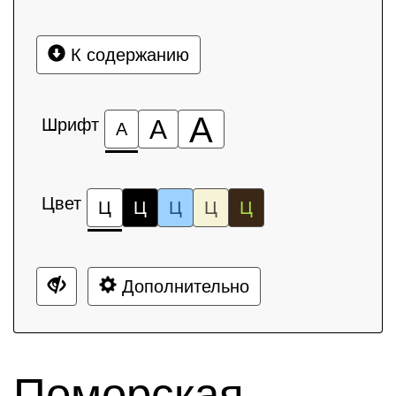
К содержанию
А
Шрифт
А
А
Цвет
Ц
Ц
Ц
Ц
Ц
Дополнительно
Поморская