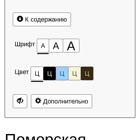
К содержанию
А
Шрифт
А
А
Цвет
Ц
Ц
Ц
Ц
Ц
Дополнительно
Поморская