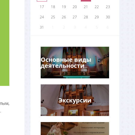
17
18
19
20
21
22
23
24
25
26
27
28
29
30
31
1
2
3
4
5
6
Основные виды
деятельности
Экскурсии
лым,
.