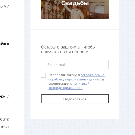
Свадьбы
мыми
ойко
Оставьте ваш e-mail, чтобы
получать наши новости
Отправляя заявку, я
соглашаюсь на
обработку персональных данных
, в
соответствии с
политикой
конфиденциальности
и»
и
еата
церт