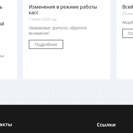
ь
Изменения в режиме работы
Всей
касс
26 ию
1 июля 2026 год
Акция
ой
Уважаемые зрители, обратите
внимание!
П
Подробнее
ь»
акты
Ссылки