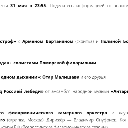
ается
31 мая в 23:55
. Поделитесь информацией со знако
строф»
с
Арменом Вартаняном
(скрипка) и
Полиной Б
жда»
с
солистами Поморской филармонии
 одном дыхании»
:
Отар Малишава
и его друзья
д Россией лебеди»
от ансамбля народной музыки
«Антар
го филармонического камерного оркестра
и лаур
го
(скрипка, Москва). Дирижёр — Владимир Онуфриев. Кон
ультуры РФ «Всероссийские филармонические сезоны»