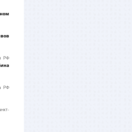
ном
ивов
я РФ
бина
а РФ
анкт-