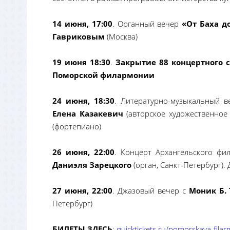
14 июня, 17:00
. Органный вечер
«От Баха д
Гавриковым
(Москва)
19 июня 18:30
.
Закрытие 88 концертного с
Поморской филармонии
24 июня, 18:30
. Литературно-музыкальный 
Елена Казакевич
(авторское художественное
(фортепиано)
26 июня, 22:00
. Концерт Архангельского фи
Даниэля Зарецкого
(орган, Санкт-Петербург)
27 июня, 22:00
. Джазовый вечер с
Моник Б. 
Петербург)
БИЛЕТЫ ЗДЕСЬ
:
quicktickets.ru/pomorskaya-fila