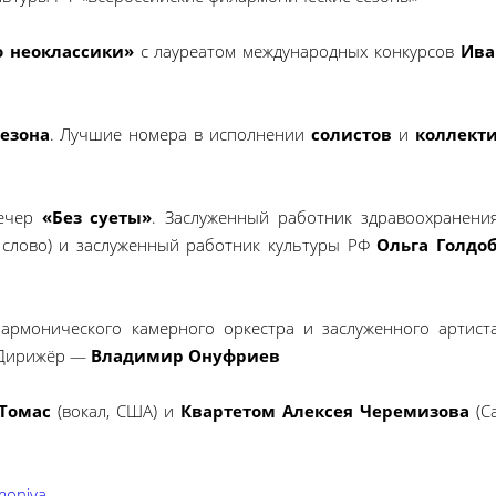
о неоклассики»
с лауреатом международных конкурсов
Ива
езона
. Лучшие номера в исполнении
солистов
и
коллект
вечер
«Без суеты»
. Заслуженный работник здравоохранени
 слово) и заслуженный работник культуры РФ
Ольга Голдо
лармонического камерного оркестра и заслуженного артист
. Дирижёр —
Владимир Онуфриев
Томас
(вокал, США) и
Квартетом Алексея Черемизова
(С
rmoniya