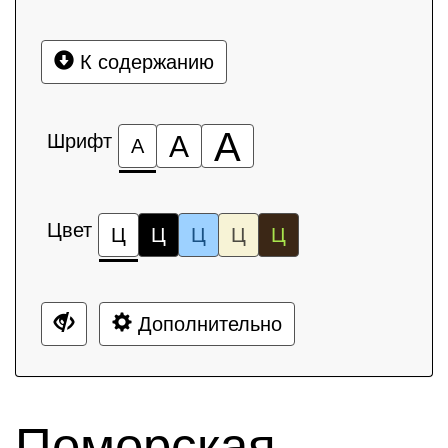
К содержанию
А
Шрифт
А
А
Цвет
Ц
Ц
Ц
Ц
Ц
Дополнительно
Поморская