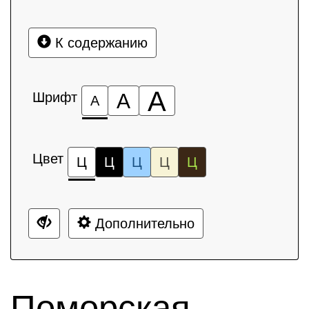
К содержанию
А
Шрифт
А
А
Цвет
Ц
Ц
Ц
Ц
Ц
Дополнительно
Поморская