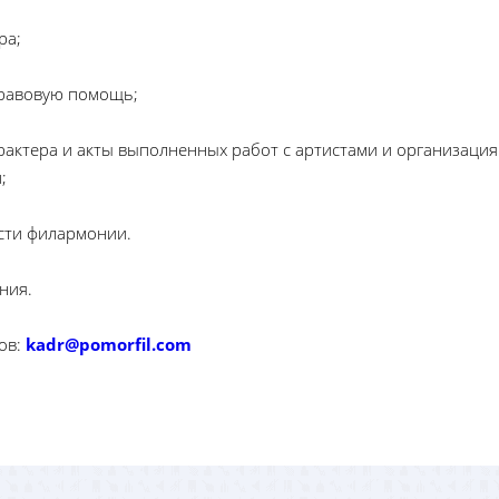
ра;
правовую помощь;
рактера и акты выполненных работ с артистами и организаци
;
ости филармонии.
ния.
ов:
kadr@pomorfil.com