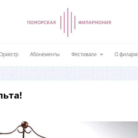
Оркестр
Абонементы
Фестивали
О филар
ьта!