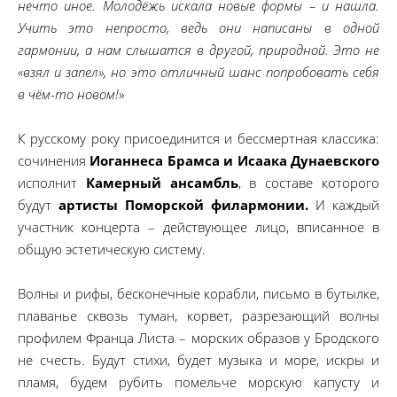
нечто иное. Молодёжь искала новые формы – и нашла.
Учить это непросто, ведь они написаны в одной
гармонии, а нам слышатся в другой, природной. Это не
«взял и запел», но это отличный шанс попробовать себя
в чём-то новом!»
К русскому року присоединится и бессмертная классика:
сочинения
Иоганнеса Брамса и Исаака Дунаевского
исполнит
Камерный ансамбль
, в составе которого
будут
артисты Поморской филармонии.
И каждый
участник концерта – действующее лицо, вписанное в
общую эстетическую систему.
Волны и рифы, бесконечные корабли, письмо в бутылке,
плаванье сквозь туман, корвет, разрезающий волны
профилем Франца Листа – морских образов у Бродского
не счесть. Будут стихи, будет музыка и море, искры и
пламя, будем рубить помельче морскую капусту и