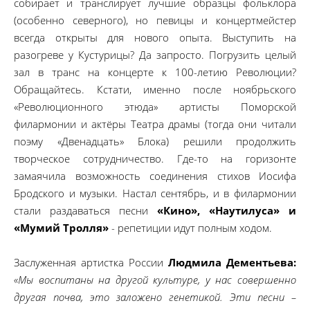
собирает и транслирует лучшие образцы фольклора
(особенно северного), но певицы и концертмейстер
всегда открыты для нового опыта. Выступить на
разогреве у Кустурицы? Да запросто. Погрузить целый
зал в транс на концерте к 100-летию Революции?
Обращайтесь. Кстати, именно после ноябрьского
«Революционного этюда» артисты Поморской
филармонии и актёры Театра драмы (тогда они читали
поэму «Двенадцать» Блока) решили продолжить
творческое сотрудничество. Где-то на горизонте
замаячила возможность соединения стихов Иосифа
Бродского и музыки. Настал сентябрь, и в филармонии
стали раздаваться песни
«Кино», «Наутилуса» и
«Мумий Тролля»
- репетиции идут полным ходом.
Заслуженная артистка России
Людмила Дементьева:
«Мы воспитаны на другой культуре, у нас совершенно
другая почва, это заложено генетикой. Эти песни –