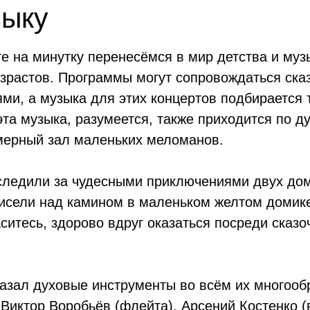
зыку
е на минутку перенесёмся в мир детства и муз
озрастов. Программы могут сопровождаться ск
и, а музыка для этих концертов подбирается т
эта музыка, разумеется, также приходится по 
мерный зал маленьких меломанов.
 следили за чудесными приключениями двух до
висели над камином в маленьком желтом домике 
ситесь, здорово вдруг оказаться посреди сказо
казал духовые инструменты во всём их многооб
 Виктор Воробьёв (флейта), Арсений Костенко (