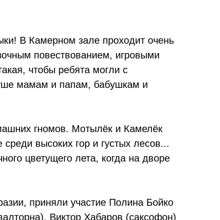
ыки! В Камерном зале проходит очень
азочным повествованием, игровыми
акая, чтобы ребята могли с
душе мамам и папам, бабушкам и
машних гномов. Мотылёк и Камелёк
среди высоких гор и густых лесов...
чного цветущего лета, когда на дворе
разии, приняли участие Полина Бойко
валторна), Виктор Хабаров (саксофон)