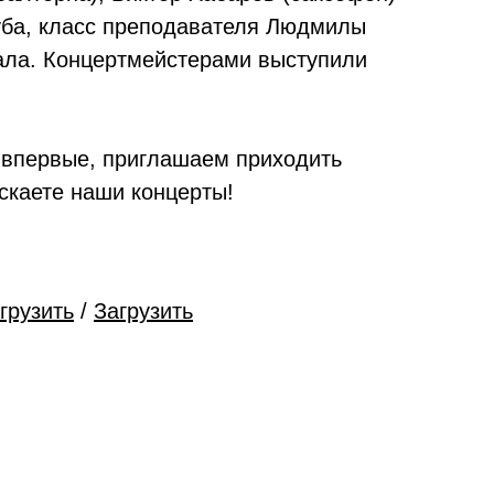
уба, класс преподавателя Людмилы
зала. Концертмейстерами выступили
 впервые, приглашаем приходить
ускаете наши концерты!
грузить
/
Загрузить