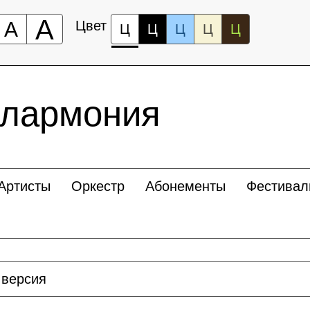
А
А
Цвет
Ц
Ц
Ц
Ц
Ц
илармония
Артисты
Оркестр
Абонементы
Фестивал
 версия