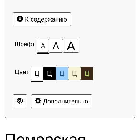
К содержанию
А
Шрифт
А
А
Цвет
Ц
Ц
Ц
Ц
Ц
Дополнительно
Поморская