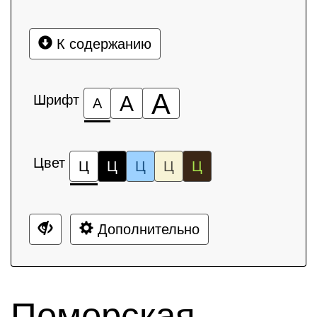
К содержанию
А
Шрифт
А
А
Цвет
Ц
Ц
Ц
Ц
Ц
Дополнительно
Поморская