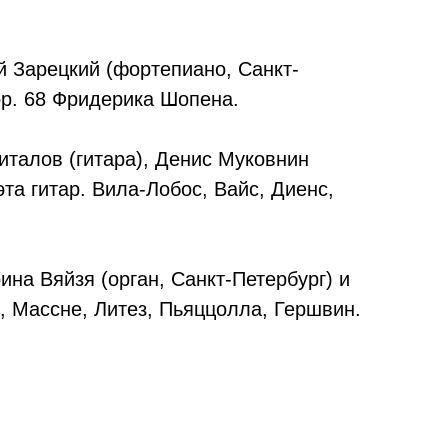
й Зарецкий (фортепиано, Санкт-
op. 68 Фридерика Шопена.
италов (гитара), Денис Муковнин
та гитар. Вила-Лобос, Вайс, Диенс,
на Вяйзя (орган, Санкт-Петербург) и
н, Массне, Литез, Пьяццолла, Гершвин.