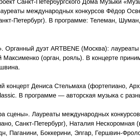
 проект Санкт-Петербургского Дома Музыки «Му
 Лауреаты международных конкурсов Фёдор Освер
нкт-Петербург). В программе: Телеман, Шуман,
а». Органный дуэт ARTBENE (Москва): лауреат
й Максименко (орган, рояль). В концерте прини
швина.
ий концерт Дениса Стельмаха (фортепиано, Арх
lassic. В программе — авторская музыка с раз
ра сцены». Лауреаты международных конкурсов 
ано, Санкт-Петербург), Наталия Нескоромная (
дн, Паганини, Боккерини, Элгар, Гершвин-Фрол