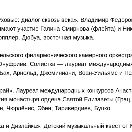
уховые: диалог сквозь века». Владимир Федоро
нимают участие Галина Смирнова (флейта) и Ник
опплер, Дюбуа, восточная музыка.
гельского филармонического камерного оркест
Онуфриев. Солистка — лауреат международных
 Бах, Арнольд, Джеминиани, Воан-Уильямс и Пе
 край». Лауреат международных конкурсов Анаст
тия монастыря ордена Святой Елизаветы (Грац,
н, Чюрлёнис, Эбен, Таривердиев, Буцко
ка и Дизлайка». Детский музыкальный квест от