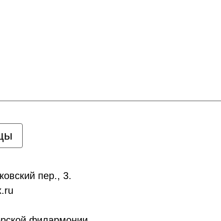
цы
ковский пер., 3.
.ru
орской филармонии