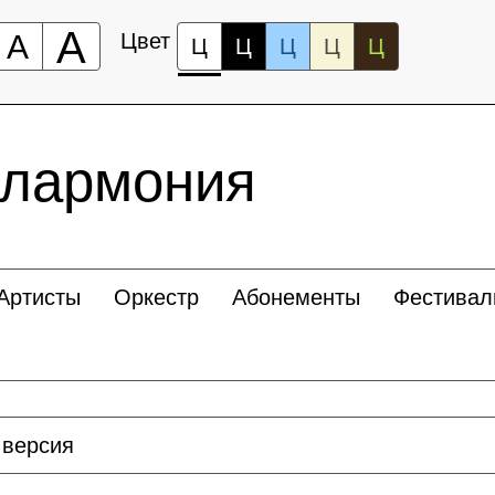
А
А
Цвет
Ц
Ц
Ц
Ц
Ц
илармония
Артисты
Оркестр
Абонементы
Фестивал
 версия