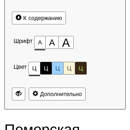
К содержанию
А
Шрифт
А
А
Цвет
Ц
Ц
Ц
Ц
Ц
Дополнительно
Поморская