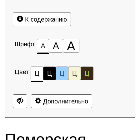
К содержанию
А
Шрифт
А
А
Цвет
Ц
Ц
Ц
Ц
Ц
Дополнительно
Поморская