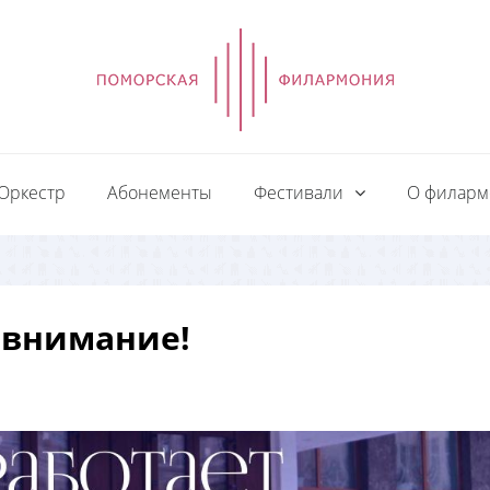
Оркестр
Абонементы
Фестивали
О филар
 внимание!