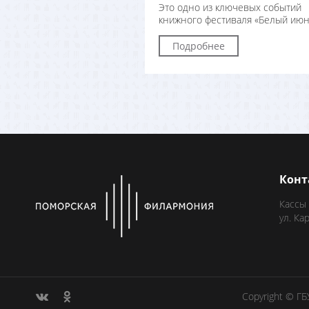
Это одно из ключевых событий
книжного фестиваля «Белый июн
Подробнее
Конт
Кассы
ул. Ка
Copyright © Г