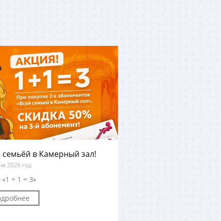
 семьёй в Камерный зал!
ня 2026 год
 «1 + 1 = 3»
одробнее