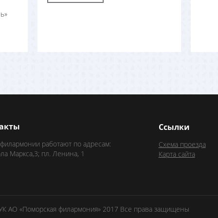
ь»
акты
Ссылки
 филармонии работают по адресам:
Схема проезда
рла Маркса,3; пл. Ленина, 1
Карта сайта
БУК АО «Поморская филармония» 2017 Все права защищены