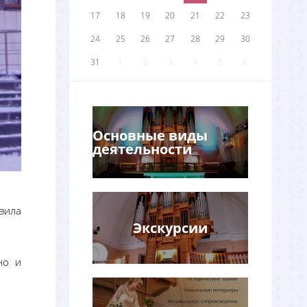
17
18
19
20
21
22
23
24
25
26
27
28
29
30
31
1
2
3
4
5
6
Основные виды
деятельности
вила
Экскурсии
но и