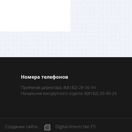
Номера телефонов
Приёмная директора: 8(8182) 28-56-54
Начальник концертного отдела: 8(8182) 20-40-24
Создание сайта
Digital-Агентство F5