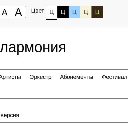
А
А
Цвет
Ц
Ц
Ц
Ц
Ц
илармония
Артисты
Оркестр
Абонементы
Фестивал
 версия