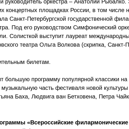
й руководитель оркестра – Анатолий Рыбалко. 
х концертных площадках России, в том числе н
ала Санкт-Петербургской государственной фила
атра. Под его руководством Симфонический орк
ли. Солисткой выступит лауреат международных
ского театра Ольга Волкова (скрипка, Санкт-П
сительным билетам.
нит большую программу популярной классики н
т музыкальную часть фестиваля новой культуры
ьяна Баха, Людвига ван Бетховена, Петра Чайк
рограммы «Всероссийские филармонические