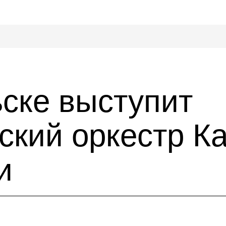
ьске выступит
кий оркестр К
и