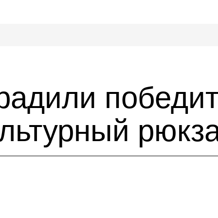
градили победи
ультурный рюкз