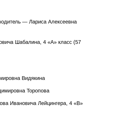
оводитель — Лариса Алексеевна
вича Шабалина, 4 «А» класс (57
имировна Видякина
адимировна Торопова
ова Ивановича Лейцингера, 4 «В»