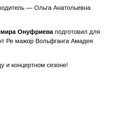
оводитель — Ольга Анатольевна
димира Онуфриева
подготовил для
нт Ре мажор Вольфганга Амадея
у и концертном сезоне!