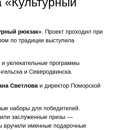
а «Культурный
урный рюкзак»
. Проект проходил при
ором по традиции выступила
е и увлекательные программы
нгельска и Северодвинска.
ана Светлова
и директор Поморской
ые наборы для победителей.
учили заслуженные призы —
мы вручили именные подарочные