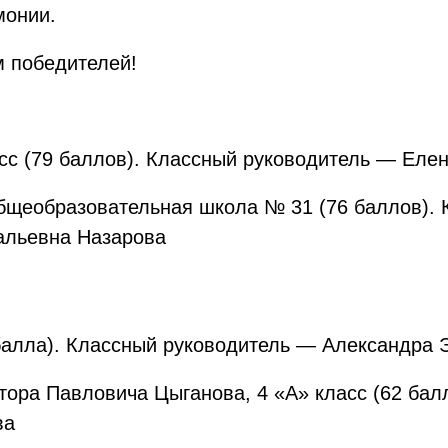
монии.
м победителей!
сс (79 баллов). Классный руководитель — Еле
бщеобразовательная школа № 31 (76 баллов).
альевна Назарова
 балла). Классный руководитель — Александра
ора Павловича Цыганова, 4 «А» класс (62 бал
ва