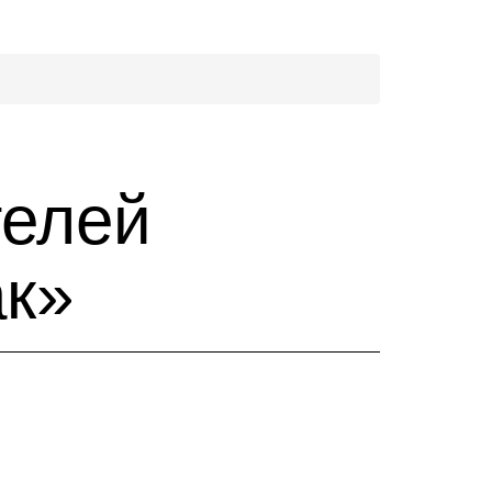
телей
ак»