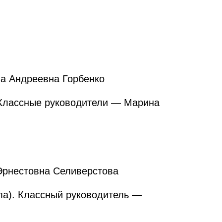
на Андреевна Горбенко
 Классные руководители — Марина
 Эрнестовна Селиверстова
ла). Классный руководитель —