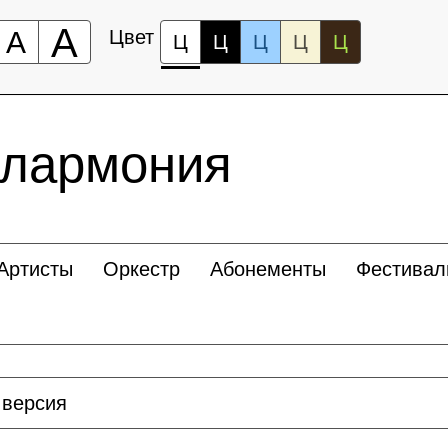
А
А
Цвет
Ц
Ц
Ц
Ц
Ц
илармония
Артисты
Оркестр
Абонементы
Фестивал
 версия