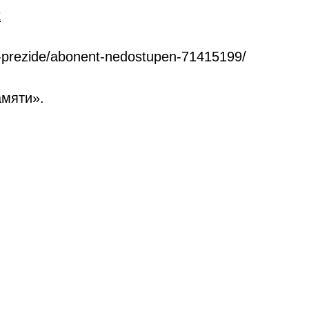
t
-prezide/abonent-nedostupen-71415199/
амяти».