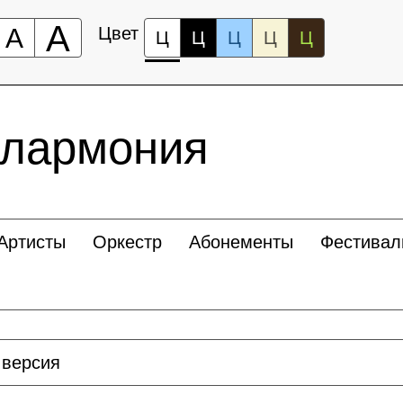
А
А
Цвет
Ц
Ц
Ц
Ц
Ц
илармония
Артисты
Оркестр
Абонементы
Фестивал
 версия