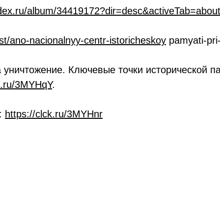
ndex.ru/album/34419172?dir=desc&activeTab=abou
ast/ano-nacionalnyy-centr-istoricheskoy
pamyati-pri
а уничтожение. Ключевые точки исторической п
ck.ru/3MYHqY
.
:
https://clck.ru/3MYHnr