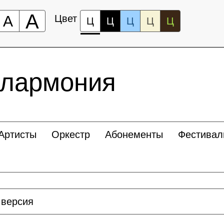
А
А
Цвет
Ц
Ц
Ц
Ц
Ц
илармония
Артисты
Оркестр
Абонементы
Фестивал
 версия