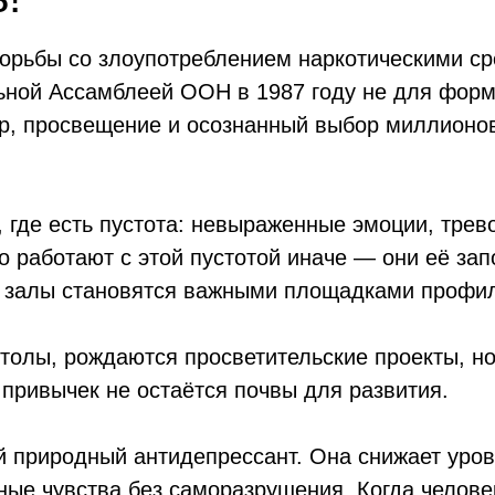
рьбы со злоупотреблением наркотическими ср
ьной Ассамблеей ООН в 1987 году не для форма
ор, просвещение и осознанный выбор миллионов
 где есть пустота: невыраженные эмоции, трев
о работают с этой пустотой иначе — они её зап
ые залы становятся важными площадками профил
столы, рождаются просветительские проекты, н
 привычек не остаётся почвы для развития.
природный антидепрессант. Она снижает урове
ные чувства без саморазрушения. Когда челов