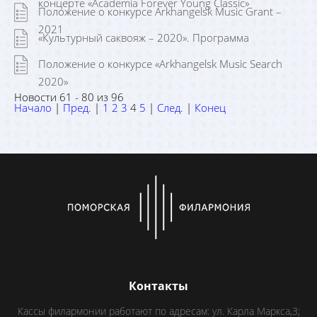
концерте «Academia Forever Young Classic»
Положение о конкурсе Arkhangelsk Music Grant –
2021
«Культурный саквояж – 2020». Программа
Положение о конкурсе «Arkhangelsk Music Search
2020»
Новости 61 - 80 из 96
Начало
|
Пред.
|
1
2
3
4
5
|
След.
|
Конец
Контакты
Кассы филармонии работают по адресам: ул. Карла Маркса,3;