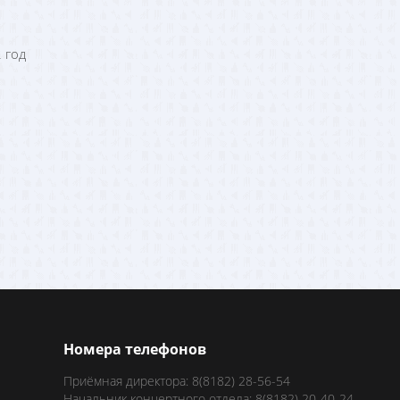
 год
Номера телефонов
Приёмная директора: 8(8182) 28-56-54
Начальник концертного отдела: 8(8182) 20-40-24