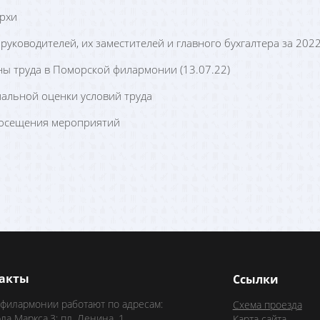
рхи
ководителей, их заместителей и главного бухгалтера за 2022
ы труда в Поморской филармонии (13.07.22)
иальной оценки условий труда
посещения мероприятий
акты
Ссылки
 филармонии работают по адресам:
Схема проезда
рла Маркса,3; пл. Ленина, 1
Карта сайта