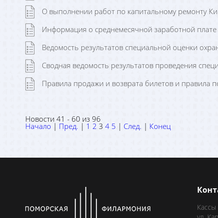
О выполнении работ по капитальному ремонту Ки
Информация о среднемесячной заработной плате ру
Ведомость результатов специальной оценки охран
Сводная ведомость результатов проведения спец
Правила продажи и возврата билетов и правила 
Новости 41 - 60 из 96
Начало
|
Пред.
|
1
2
3
4
5
|
След.
|
Конец
Конт
Кассы
ул. Ка