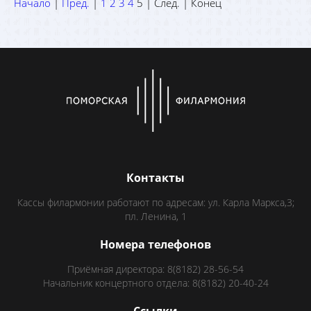
Начало
|
Пред.
|
1
2
3
4
5
| След. | Конец
Контакты
Кассы филармонии работают по адресам: ул. Карла Маркса,3;
пл. Ленина, 1
Номера телефонов
Приёмная директора: 8(8182) 28-56-54
Начальник концертного отдела: 8(8182) 20-40-24