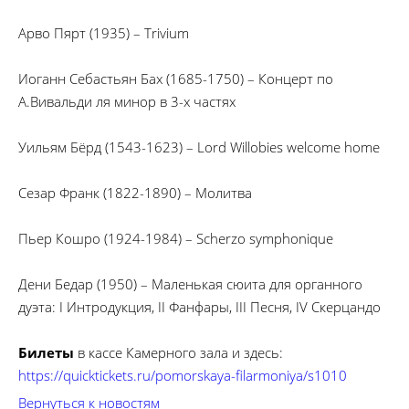
Арво Пярт (1935) – Trivium
Иоганн Себастьян Бах (1685-1750) – Концерт по
А.Вивальди ля минор в 3-х частях
Уильям Бёрд (1543-1623) – Lord Willobies welcome home
Сезар Франк (1822-1890) – Молитва
Пьер Кошро (1924-1984) – Scherzo symphonique
Дени Бедар (1950) – Маленькая сюита для органного
дуэта: I Интродукция, II Фанфары, III Песня, IV Скерцандо
Билеты
в кассе Камерного зала и здесь:
https://quicktickets.ru/pomorskaya-filarmoniya/s1010
Вернуться к новостям