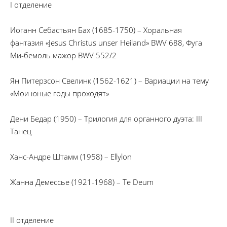
I отделение
Иоганн Себастьян Бах (1685-1750) – Хоральная
фантазия «Jesus Christus unser Heiland» BWV 688, Фуга
Ми-бемоль мажор BWV 552/2
Ян Питерзсон Свелинк (1562-1621) – Вариации на тему
«Мои юные годы проходят»
Дени Бедар (1950) – Трилогия для органного дуэта: III
Танец
Ханс-Андре Штамм (1958) – Ellylon
Жанна Демессье (1921-1968) – Te Deum
II отделение