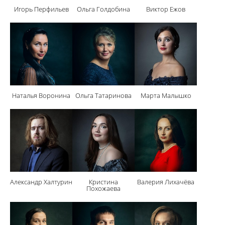
Игорь Перфильев
Ольга Голдобина
Виктор Ежов
Наталья Воронина
Ольга Татаринова
Марта Малышко
Александр Халтурин
Кристина
Валерия Лихачёва
Похожаева