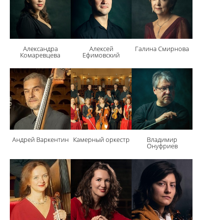
Александра
Алексей
Галина Смирнова
Комаревцева
Ефимовский
Андрей Варкентин
Камерный оркестр
Владимир
Онуфриев